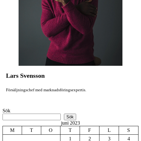
Lars Svensson
Försäljningschef med marknadsföringsexpertis.
Sök
Sök
juni 2023
M
T
O
T
F
L
S
1
2
3
4