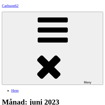
Hoppa
Carlsson62
till
innehåll
Meny
Hem
Månad:
juni 2023