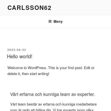
Hoppa
CARLSSON62
till
innehåll
Meny
PUBLICERAT
2023-06-22
Hello world!
Welcome to WordPress. This is your first post. Edit or
delete it, then start writing!
Vårt erfarna och kunniga team av experter.
Vårt team består av erfarna och kunniga medarbetare
som är redo att hjälpa dig. Vi har expertis inom olika