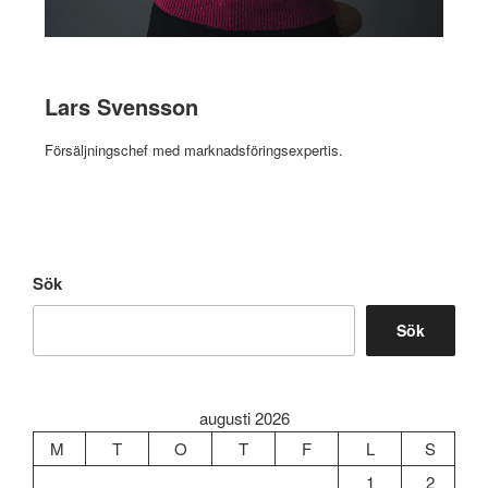
Lars Svensson
Försäljningschef med marknadsföringsexpertis.
Sök
Sök
augusti 2026
M
T
O
T
F
L
S
1
2